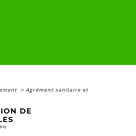
nement
>
Agrément sanitaire et
ION DE
LES
tre)