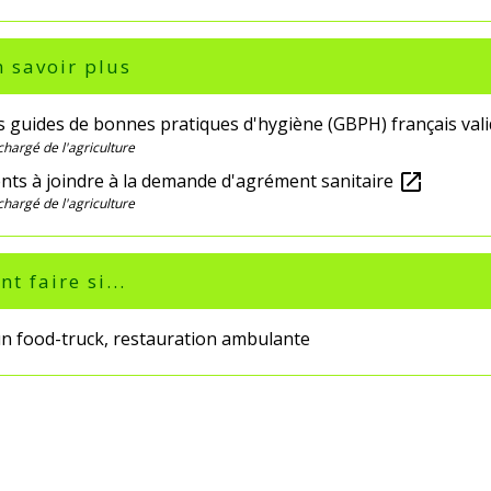
 savoir plus
es guides de bonnes pratiques d'hygiène (GBPH) français val
chargé de l'agriculture
ts à joindre à la demande d'agrément sanitaire
open_in_new
chargé de l'agriculture
 faire si...
un food-truck, restauration ambulante