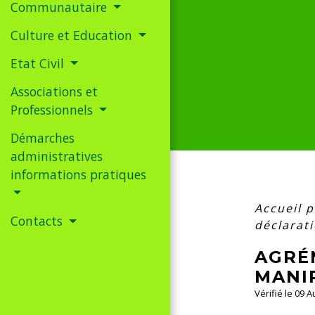
Communautaire
Culture et Education
Etat Civil
Associations et
Professionnels
Démarches
administratives
informations pratiques
Accueil 
Contacts
déclarat
AGRÉ
MANI
Vérifié le 09 