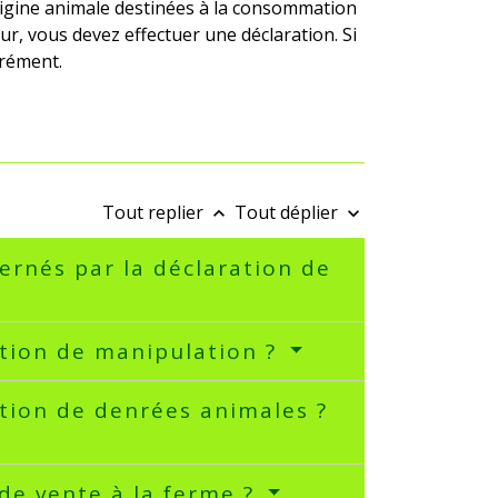
igine animale destinées à la consommation
, vous devez effectuer une déclaration. Si
grément.
Tout replier
Tout déplier
keyboard_arrow_up
keyboard_arrow_down
cernés par la déclaration de
ation de manipulation ?
tion de denrées animales ?
de vente à la ferme ?