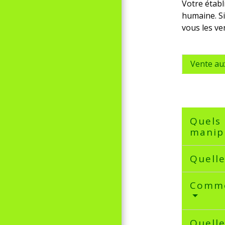
Votre étab
humaine. Si
vous les v
Vente a
Quels 
manip
Quelle
Commen
Quelle