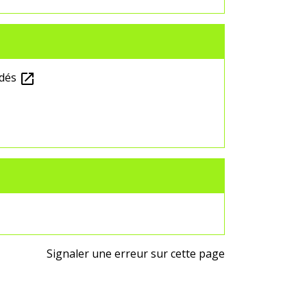
idés
open_in_new
Signaler une erreur sur cette page