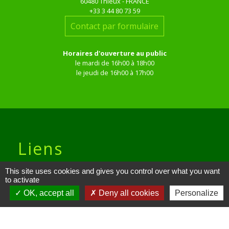
60480 Thieux - FRANCE
+33 3 44 80 73 59
Contact par formulaire
Horaires d'ouverture au public
le mardi de 16h00 à 18h00
le jeudi de 16h00 à 17h00
Liens
This site uses cookies and gives you control over what you want
Site réalisé par KOM Conseil
to activate
Oise mobilité
OK, accept all
Deny all cookies
Personalize
Service Public