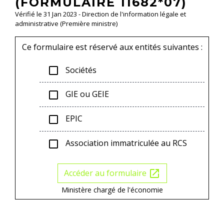
(FORMULAIRE 11682*07)
Vérifié le 31 Jan 2023 - Direction de l'information légale et
administrative (Première ministre)
Ce formulaire est réservé aux entités suivantes :
Sociétés
check_box_outline_blank
GIE ou GEIE
check_box_outline_blank
EPIC
check_box_outline_blank
Association immatriculée au RCS
check_box_outline_blank
Accéder au formulaire
open_in_new
Ministère chargé de l'économie