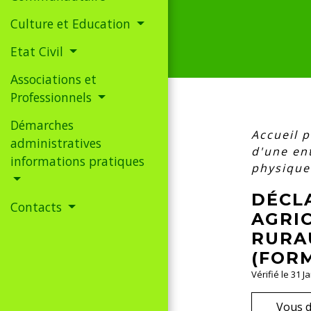
Culture et Education
Etat Civil
Associations et
Professionnels
Démarches
Accueil 
administratives
d'une ent
informations pratiques
physique 
DÉCL
Contacts
AGRIC
RURAU
(FOR
Vérifié le 31 J
Vous d