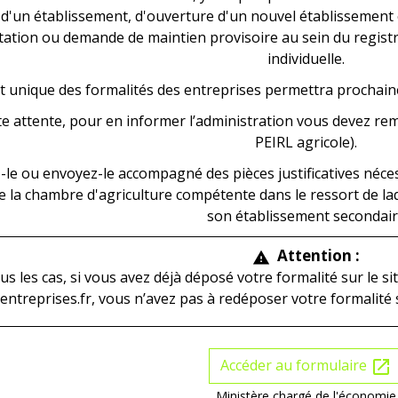
 d'un établissement, d'ouverture d'un nouvel établissement 
itation ou demande de maintien provisoire au sein du regist
individuelle.
t unique des formalités des entreprises permettra prochaine
e attente, pour en informer l’administration vous devez remp
PEIRL agricole).
le ou envoyez-le accompagné des pièces justificatives néces
 la chambre d'agriculture compétente dans le ressort de laqu
son établissement secondai
Attention :
warning
us les cas, si vous avez déjà déposé votre formalité sur le s
entreprises.fr, vous n’avez pas à redéposer votre formalité 
Accéder au formulaire
open_in_new
Ministère chargé de l'économie