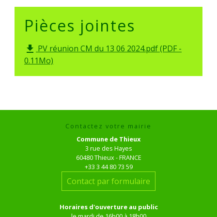
Pièces jointes
PV réunion CM du 13 06 2024.pdf (PDF -
file_download
0.11Mo)
Contactez votre mairie
Commune de Thieux
3 rue des Hayes
60480 Thieux - FRANCE
+33 3 44 80 73 59
Contact par formulaire
Horaires d'ouverture au public
le mardi de 16h00 à 18h00