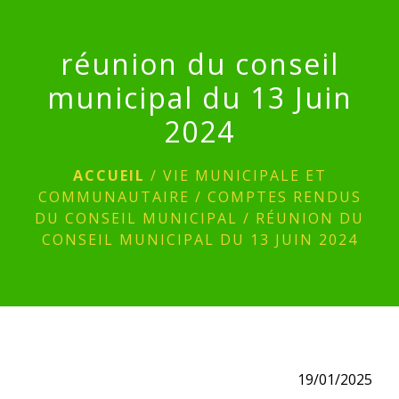
menu
réunion du conseil
municipal du 13 Juin
2024
ACCUEIL
/
VIE MUNICIPALE ET
COMMUNAUTAIRE
/
COMPTES RENDUS
DU CONSEIL MUNICIPAL
/
RÉUNION DU
CONSEIL MUNICIPAL DU 13 JUIN 2024
19/01/2025