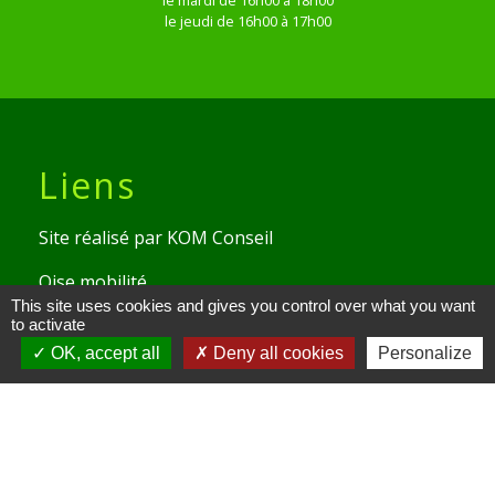
le mardi de 16h00 à 18h00
le jeudi de 16h00 à 17h00
Liens
Site réalisé par KOM Conseil
Oise mobilité
This site uses cookies and gives you control over what you want
Service Public
to activate
OK, accept all
Deny all cookies
Personalize
Communauté de Communes de
l'Oise Picarde
Mentions légales
-
Politique de confidentialité
-
Accessibilité
-
Plan du site
-
Gestion des cookies