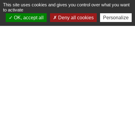
This site uses cookies and gives you control over what you want
to activate
Contactez votre mairie
OK, accept all
Deny all cookies
Personalize
Commune de Thieux
3 rue des Hayes
60480 Thieux - FRANCE
+33 3 44 80 73 59
Contact par formulaire
Horaires d'ouverture au public
le mardi de 16h00 à 18h00
le jeudi de 16h00 à 17h00
Liens