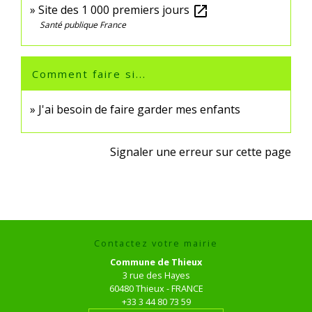
Site des 1 000 premiers jours
open_in_new
Santé publique France
Comment faire si...
J'ai besoin de faire garder mes enfants
Signaler une erreur sur cette page
Contactez votre mairie
Commune de Thieux
3 rue des Hayes
60480 Thieux - FRANCE
+33 3 44 80 73 59