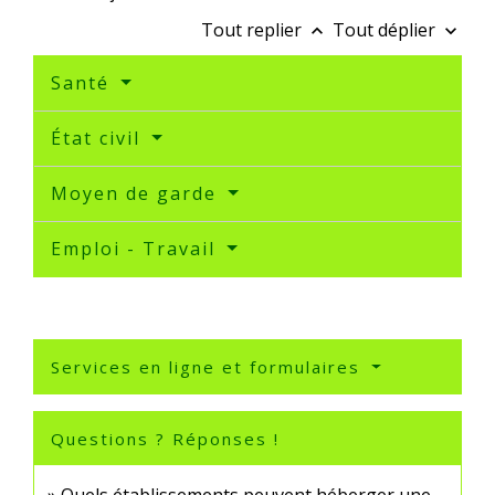
Tout replier
Tout déplier
keyboard_arrow_up
keyboard_arrow_down
Santé
État civil
Moyen de garde
Emploi - Travail
Services en ligne et formulaires
Questions ? Réponses !
Quels établissements peuvent héberger une