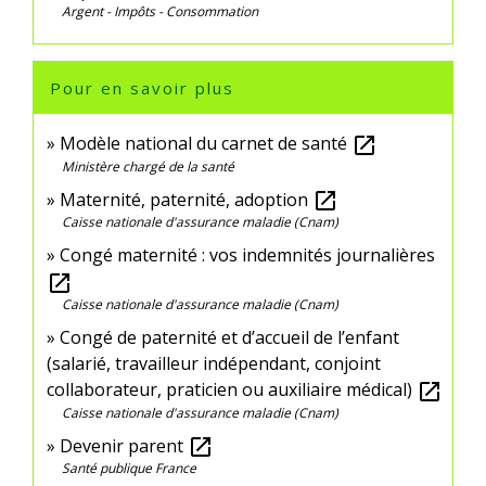
Argent - Impôts - Consommation
Pour en savoir plus
Modèle national du carnet de santé
open_in_new
Ministère chargé de la santé
Maternité, paternité, adoption
open_in_new
Caisse nationale d'assurance maladie (Cnam)
Congé maternité : vos indemnités journalières
open_in_new
Caisse nationale d'assurance maladie (Cnam)
Congé de paternité et d’accueil de l’enfant
(salarié, travailleur indépendant, conjoint
collaborateur, praticien ou auxiliaire médical)
open_in_new
Caisse nationale d'assurance maladie (Cnam)
Devenir parent
open_in_new
Santé publique France