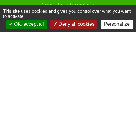
Contact par formulaire
This site uses cookies and gives you control over what you want
to activate
Horaires d'ouverture au public
OK, accept all
Deny all cookies
Personalize
le mardi de 16h00 à 18h00
le jeudi de 16h00 à 17h00
Liens
Site réalisé par KOM Conseil
Oise mobilité
Service Public
Communauté de Communes de
l'Oise Picarde