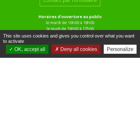
Contact par formulaire
Horaires d'ouverture au public
le mardi de 16h00 à 18h00
le jeudi de 16h00 à 17h00
This site uses cookies and gives you control over what you want
to activate
OK, accept all
Deny all cookies
Personalize
Liens
Site réalisé par KOM Conseil
Oise mobilité
Service Public
Communauté de Communes de
l'Oise Picarde