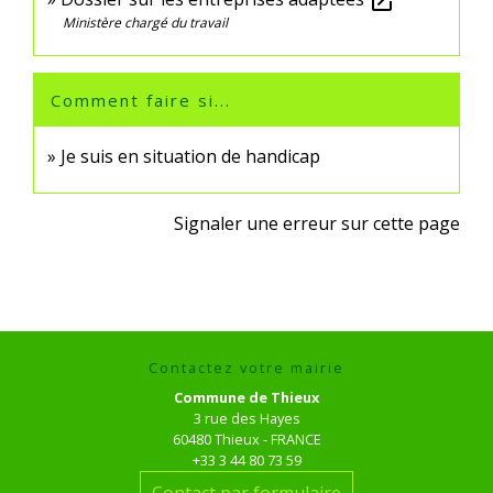
open_in_new
Ministère chargé du travail
Comment faire si...
Je suis en situation de handicap
Signaler une erreur sur cette page
Contactez votre mairie
Commune de Thieux
3 rue des Hayes
60480 Thieux - FRANCE
+33 3 44 80 73 59