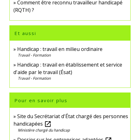
Comment être reconnu travailleur handicapé
(RQTH) ?
Et aussi
Handicap : travail en milieu ordinaire
Travail - Formation
Handicap : travail en établissement et service
d'aide par le travail (Ésat)
Travail - Formation
Pour en savoir plus
Site du Secrétariat d'État chargé des personnes
handicapées
open_in_new
Ministère chargé du handicap
Dossier sur les entreprises adaptées