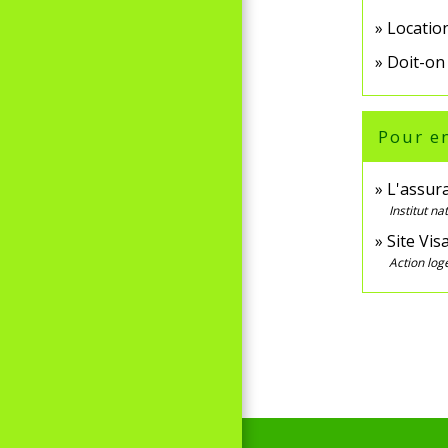
Locatio
Doit-on
Pour en
L'assur
Institut n
Site Vis
Action lo