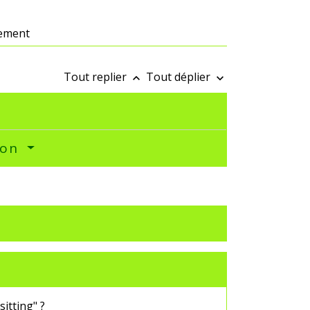
gement
Tout replier
Tout déplier
keyboard_arrow_up
keyboard_arrow_down
tion
itting" ?