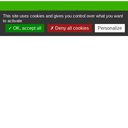
Contactez votre mairie
This site uses cookies and gives you control over what you want
Commune de Thieux
to activate
3 rue des Hayes
OK, accept all
Deny all cookies
Personalize
60480 Thieux - FRANCE
+33 3 44 80 73 59
Contact par formulaire
Horaires d'ouverture au public
le mardi de 16h00 à 18h00
le jeudi de 16h00 à 17h00
Liens
Site réalisé par KOM Conseil