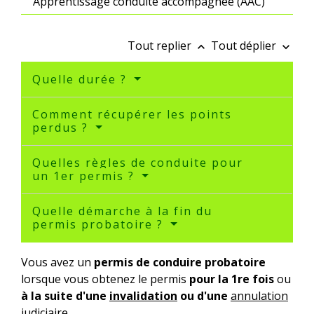
Apprentissage conduite accompagnée (AAC)
Tout replier
Tout déplier
keyboard_arrow_up
keyboard_arrow_down
Quelle durée ?
Comment récupérer les points
perdus ?
Quelles règles de conduite pour
un 1er permis ?
Quelle démarche à la fin du
permis probatoire ?
Vous avez un
permis de conduire probatoire
lorsque vous obtenez le permis
pour la 1
re
fois
ou
à la suite d'une
invalidation
ou d'une
annulation
judiciaire
.