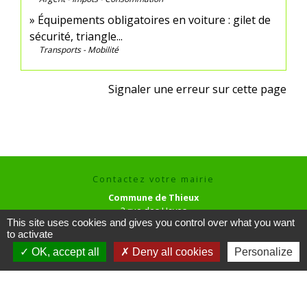
Équipements obligatoires en voiture : gilet de
sécurité, triangle...
Transports - Mobilité
Signaler une erreur sur cette page
Contactez votre mairie
Commune de Thieux
3 rue des Hayes
This site uses cookies and gives you control over what you want
60480 Thieux - FRANCE
to activate
+33 3 44 80 73 59
OK, accept all
Deny all cookies
Personalize
Contact par formulaire
Horaires d'ouverture au public
le mardi de 16h00 à 18h00