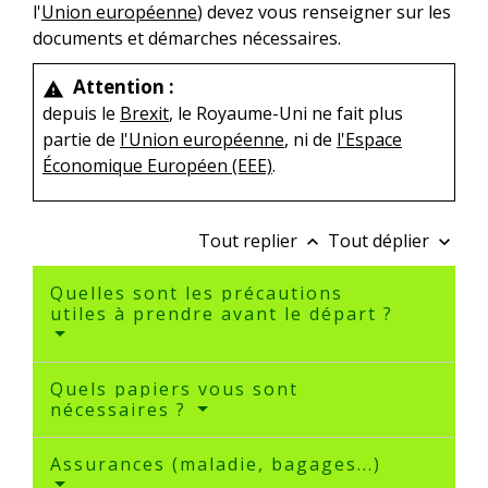
l'
Union européenne
) devez vous renseigner sur les
documents et démarches nécessaires.
Attention :
warning
depuis le
Brexit
, le Royaume-Uni ne fait plus
partie de
l'Union européenne
, ni de
l'Espace
Économique Européen (EEE)
.
Tout replier
Tout déplier
keyboard_arrow_up
keyboard_arrow_down
Quelles sont les précautions
utiles à prendre avant le départ ?
Quels papiers vous sont
nécessaires ?
Assurances (maladie, bagages...)