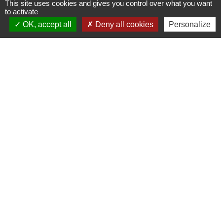
This site uses cookies and gives you control over what you want
to activate
OK, accept all
Deny all cookies
Personalize
Contactez votre mairie
Commune de Thieux
3 rue des Hayes
60480 Thieux - FRANCE
+33 3 44 80 73 59
Contact par formulaire
Horaires d'ouverture au public
le mardi de 16h00 à 18h00
le jeudi de 16h00 à 17h00
Liens