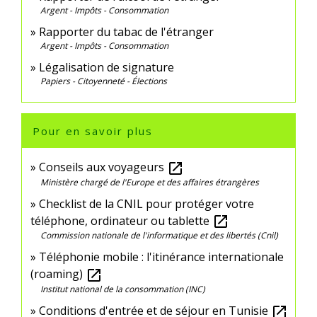
Argent - Impôts - Consommation
Rapporter du tabac de l'étranger
Argent - Impôts - Consommation
Légalisation de signature
Papiers - Citoyenneté - Élections
Pour en savoir plus
Conseils aux voyageurs
open_in_new
Ministère chargé de l'Europe et des affaires étrangères
Checklist de la CNIL pour protéger votre
téléphone, ordinateur ou tablette
open_in_new
Commission nationale de l'informatique et des libertés (Cnil)
Téléphonie mobile : l'itinérance internationale
(roaming)
open_in_new
Institut national de la consommation (INC)
Conditions d'entrée et de séjour en Tunisie
open_in_new