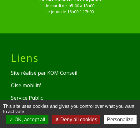
le mardi de 16h00 à 18h00
le jeudi de 16h00 à 17h00
Liens
Site réalisé par KOM Conseil
Oise mobilité
Service Public
This site uses cookies and gives you control over what you want
Communauté de Communes de
to activate
l'Oise Picarde
OK, accept all
Deny all cookies
Personalize
Mentions légales
-
Politique de confidentialité
-