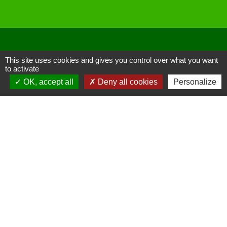
This site uses cookies and gives you control over what you want
Liens
to activate
OK, accept all
Deny all cookies
Personalize
Site réalisé par KOM Conseil
Oise mobilité
Service Public
Communauté de Communes de
l'Oise Picarde
Mentions légales
-
Politique de confidentialité
-
Accessibilité
-
Plan du site
-
Gestion des cookies