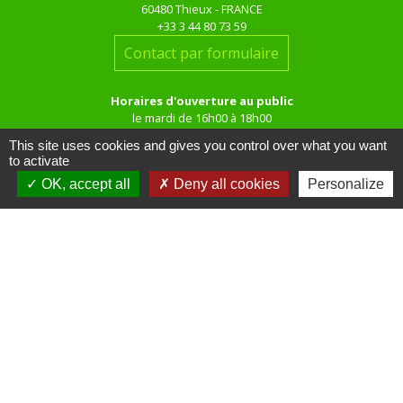
60480 Thieux - FRANCE
+33 3 44 80 73 59
Contact par formulaire
Horaires d'ouverture au public
le mardi de 16h00 à 18h00
le jeudi de 16h00 à 17h00
This site uses cookies and gives you control over what you want
to activate
OK, accept all
Deny all cookies
Personalize
Liens
Site réalisé par KOM Conseil
Oise mobilité
Service Public