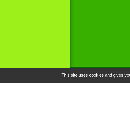
This site uses cookies and gives you
Liens
Site réalisé par
Oise mobilité
Service Public