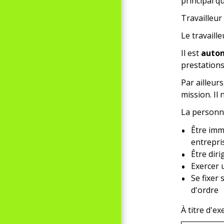
principal q
Travailleu
Le travaill
Il est
auto
prestations
Par ailleurs
mission. Il
La personne
Être imma
entrepri
Être dir
Exercer 
Se fixer 
d'ordre
À titre d'e