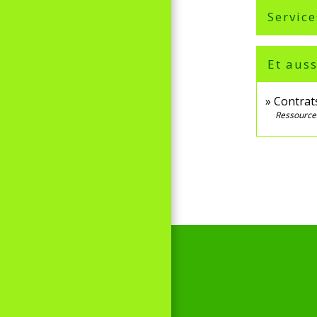
Service
Et auss
Contrats
Ressource