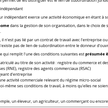
ui permet de les distinguer est le lien de subordination juridi
r indépendant
eur indépendant exerce une activité économique en étant à 
nome
dans la gestion de son organisation, dans le choix de se
.
, il n'est pas lié par un contrat de travail avec l'entreprise 
 n'existe pas de lien de subordination entre le donneur d'ouv
 qui remplit l'une des conditions suivantes est
présumée êt
triculé au titre de son activité : registre du commerce et de
ses (RNE), registre des agents commerciaux (RSAC)
igeant d'entreprise
une activité commerciale relevant du régime micro-social
soi-même ses conditions de travail, à moins qu'elles ne soien
xemple, un éleveur, un agriculteur, un commerçant ou encore