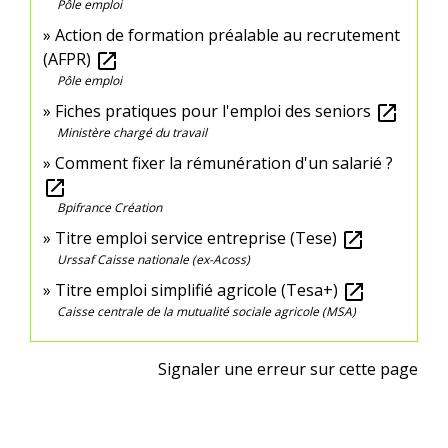
Pôle emploi
Action de formation préalable au recrutement
(AFPR)
open_in_new
Pôle emploi
Fiches pratiques pour l'emploi des seniors
open_in_new
Ministère chargé du travail
Comment fixer la rémunération d'un salarié ?
open_in_new
Bpifrance Création
Titre emploi service entreprise (Tese)
open_in_new
Urssaf Caisse nationale (ex-Acoss)
Titre emploi simplifié agricole (Tesa+)
open_in_new
Caisse centrale de la mutualité sociale agricole (MSA)
Signaler une erreur sur cette page