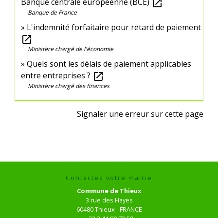
Banque centrale européenne (BCE)
open_in_new
Banque de France
L'indemnité forfaitaire pour retard de paiement
open_in_new
Ministère chargé de l'économie
Quels sont les délais de paiement applicables
entre entreprises ?
open_in_new
Ministère chargé des finances
Signaler une erreur sur cette page
Contactez votre mairie
Commune de Thieux
3 rue des Hayes
60480 Thieux - FRANCE