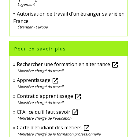
Logement
Autorisation de travail d'un étranger salarié en
France
Étranger - Europe
Pour en savoir plus
Rechercher une formation en alternance
open_in_new
Ministère chargé du travail
Apprentissage
open_in_new
Ministère chargé du travail
Contrat d'apprentissage
open_in_new
Ministère chargé du travail
CFA : ce qu'il faut savoir
open_in_new
Ministère chargé de l'éducation
Carte d'étudiant des métiers
open_in_new
Ministère chargé de la formation professionnelle