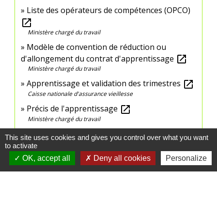
Liste des opérateurs de compétences (OPCO)
open_in_new
Ministère chargé du travail
Modèle de convention de réduction ou
d'allongement du contrat d'apprentissage
open_in_new
Ministère chargé du travail
Apprentissage et validation des trimestres
open_in_new
Caisse nationale d'assurance vieillesse
Précis de l'apprentissage
open_in_new
Ministère chargé du travail
This site uses cookies and gives you control over what you want
Signaler une erreur sur cette page
to activate
OK, accept all
Deny all cookies
Personalize
Contactez votre mairie