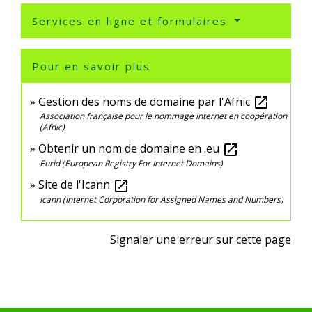
Services en ligne et formulaires
Pour en savoir plus
Gestion des noms de domaine par l'Afnic
open_in_new
Association française pour le nommage internet en coopération
(Afnic)
Obtenir un nom de domaine en .eu
open_in_new
Eurid (European Registry For Internet Domains)
Site de l'Icann
open_in_new
Icann (Internet Corporation for Assigned Names and Numbers)
Signaler une erreur sur cette page