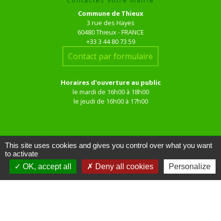
Commune de Thieux
3 rue des Hayes
60480 Thieux - FRANCE
+33 3 44 80 73 59
Contact par formulaire
Horaires d'ouverture au public
le mardi de 16h00 à 18h00
le jeudi de 16h00 à 17h00
This site uses cookies and gives you control over what you want
to activate
OK, accept all
Deny all cookies
Personalize
Liens
Site réalisé par KOM Conseil
Oise mobilité