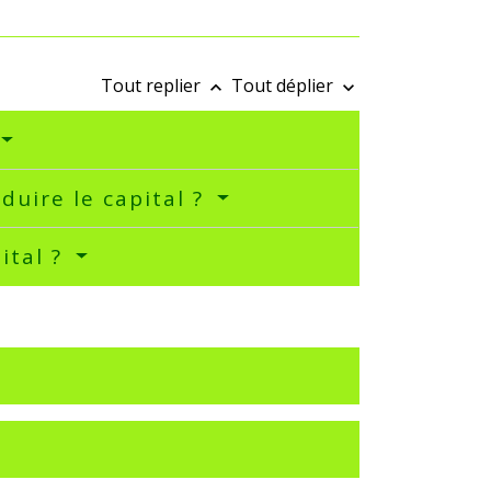
Tout replier
Tout déplier
keyboard_arrow_up
keyboard_arrow_down
duire le capital ?
ital ?