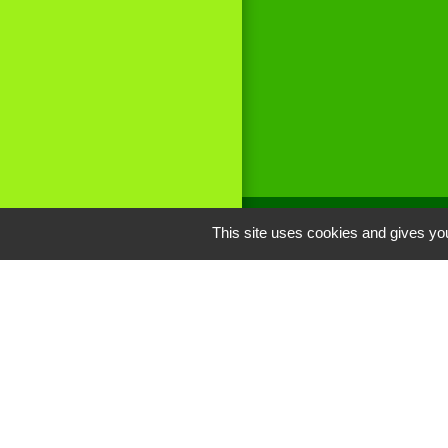
This site uses cookies and gives you
Liens
Site réalisé par
Oise mobilité
Service Public
Communauté de 