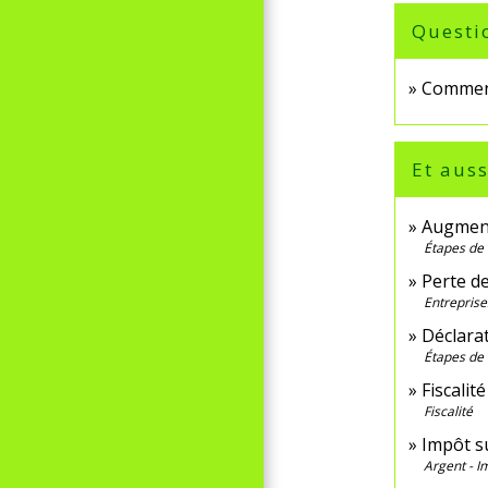
Questi
Comment
Et auss
Augmente
Étapes de 
Perte de
Entreprises
Déclarat
Étapes de 
Fiscalit
Fiscalité
Impôt su
Argent - 