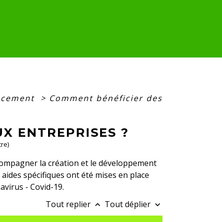
ncement
>
Comment bénéficier des
UX ENTREPRISES ?
tre)
ccompagner la création et le développement
s aides spécifiques ont été mises en place
avirus - Covid-19.
Tout replier
Tout déplier
keyboard_arrow_up
keyboard_arrow_down