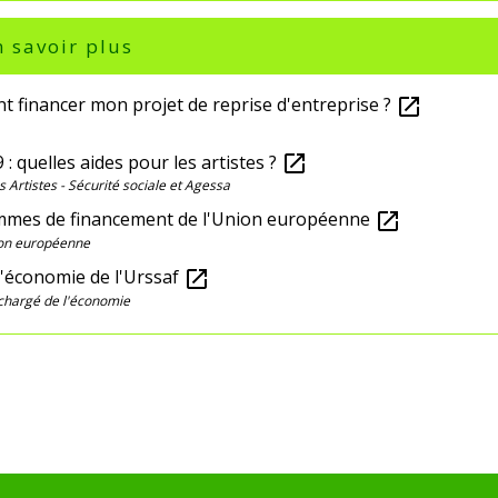
 savoir plus
 financer mon projet de reprise d'entreprise ?
open_in_new
 : quelles aides pour les artistes ?
open_in_new
 Artistes - Sécurité sociale et Agessa
mes de financement de l'Union européenne
open_in_new
on européenne
l'économie de l'Urssaf
open_in_new
chargé de l'économie