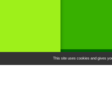
This site uses cookies and gives you
Liens
Site réalisé par
Oise mobilité
Service Public
Communauté de 