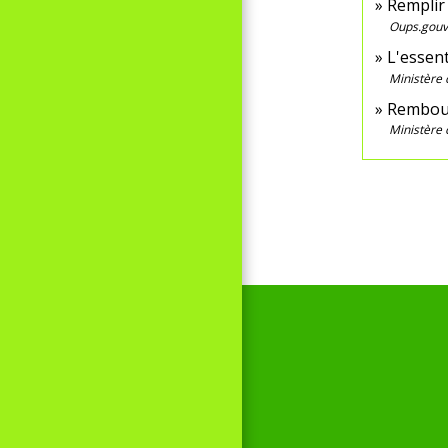
Remplir
Oups.gouv
L'essent
Ministère 
Rembour
Ministère 