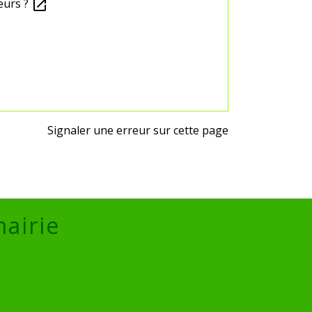
eurs ?
open_in_new
Signaler une erreur sur cette page
mairie