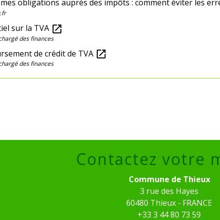
 mes obligations auprès des impôts : comment éviter les err
.fr
iel sur la TVA
open_in_new
chargé des finances
sement de crédit de TVA
open_in_new
chargé des finances
Contactez votre 
Commune de Thieux
3 rue des Hayes
60480 Thieux - FRANCE
+33 3 44 80 73 59