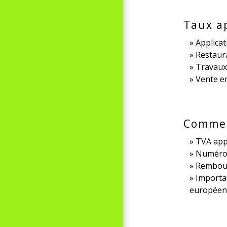
Taux a
Applicat
Restaura
Travaux
Vente en
Commer
TVA app
Numéro 
Rembour
Importa
européenn