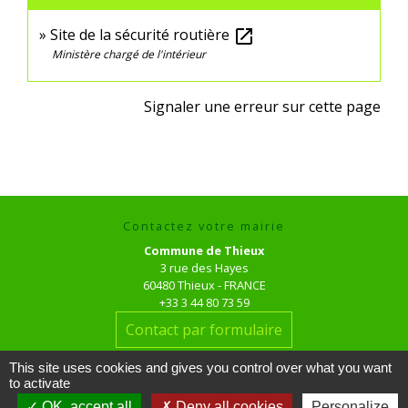
Site de la sécurité routière
open_in_new
Ministère chargé de l'intérieur
Signaler une erreur sur cette page
Contactez votre mairie
Commune de Thieux
3 rue des Hayes
60480 Thieux - FRANCE
+33 3 44 80 73 59
Contact par formulaire
This site uses cookies and gives you control over what you want
Horaires d'ouverture au public
to activate
le mardi de 16h00 à 18h00
OK, accept all
Deny all cookies
Personalize