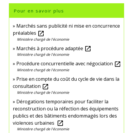
Pour en savoir plus
Marchés sans publicité ni mise en concurrence
préalables
open_in_new
Ministère chargé de l'économie
Marchés à procédure adaptée
open_in_new
Ministère chargé de l'économie
Procédure concurrentielle avec négociation
open_in_new
Ministère chargé de l'économie
Prise en compte du coût du cycle de vie dans la
consultation
open_in_new
Ministère chargé de l'économie
Dérogations temporaires pour faciliter la
reconstruction ou la réfection des équipements
publics et des bâtiments endommagés lors des
violences urbaines
open_in_new
Ministère chargé de l'économie