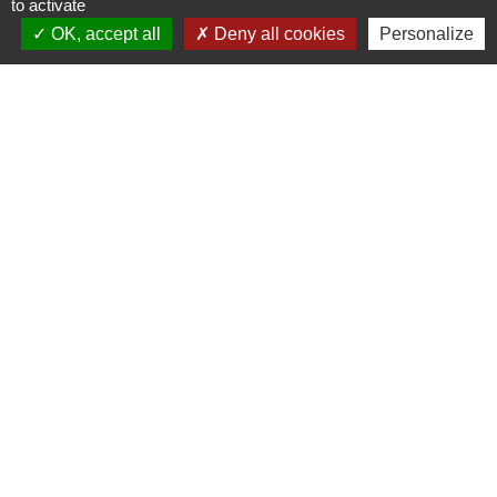
to activate
OK, accept all
Deny all cookies
Personalize
Liens
Site réalisé par KOM Conseil
Oise mobilité
Service Public
Communauté de Communes de
l'Oise Picarde
Mentions légales
-
Politique de confidentialité
-
Accessibilité
-
Plan du site
-
Gestion des cookies
Site créé en partenariat avec Réseau des Communes